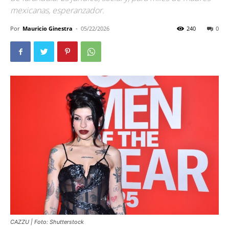
mexicanas, esperanzador.
Por
Mauricio Ginestra
-
05/22/2026
240
0
CAZZU | Foto: Shutterstock