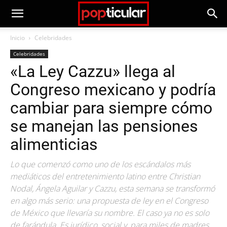
Inicio
Celebridades
Celebridades
«La Ley Cazzu» llega al
Congreso mexicano y podría
cambiar para siempre cómo
se manejan las pensiones
alimenticias
Lo que comenzó como uno de los escándalos más
mediáticos del entretenimiento latino entre Christian
Nodal, Ángela Aguilar y Cazzu, esta semana se transformó
en algo más serio: una propuesta de ley en el Congreso
de México que llevaría su nombre. El caso ya no es solo
de farándula. Es jurídico, social y, para miles de madres