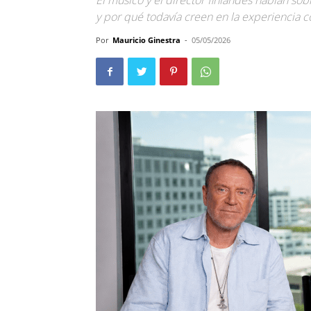
El músico y el director finlandés hablan so
y por qué todavía creen en la experiencia co
Por
Mauricio Ginestra
-
05/05/2026