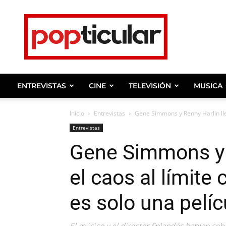
Noticias
de
farandula,
entrevistas
y
ENTREVISTAS
CINE
TELEVISIÓN
MUSICA
celebridades.
Inicio
Entrevistas
Gene Simmons y Renny Harlin llev
Entrevistas
Gene Simmons y 
el caos al límite
es solo una pelíc