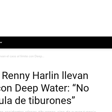
an el caos al límite con Deep...
Renny Harlin llevan
 con Deep Water: “No
ula de tiburones”