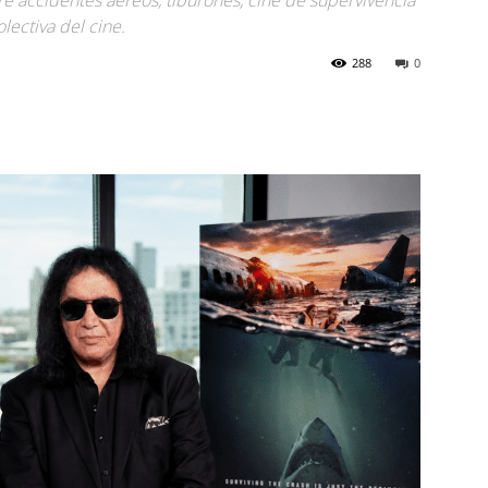
bre accidentes aéreos, tiburones, cine de supervivencia
lectiva del cine.
288
0