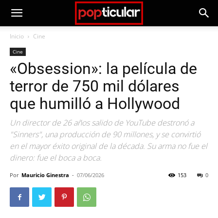
Inicio
Cine
Cine
«Obsession»: la película de
terror de 750 mil dólares
que humilló a Hollywood
Un director de 26 años salido de YouTube destronó a
"Sinners", una producción de 90 millones, y se convirtió
en el mayor éxito original de la década. Su arma no fue el
dinero: fue el boca a boca.
Por
Mauricio Ginestra
-
07/06/2026
153
0