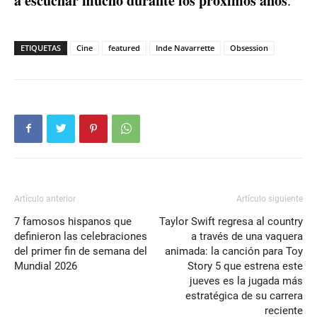
a escuchar mucho durante los próximos años
.
ETIQUETAS
Cine
featured
Inde Navarrette
Obsession
Artículo anterior
Artículo siguiente
7 famosos hispanos que
Taylor Swift regresa al country
definieron las celebraciones
a través de una vaquera
del primer fin de semana del
animada: la canción para Toy
Mundial 2026
Story 5 que estrena este
jueves es la jugada más
estratégica de su carrera
reciente