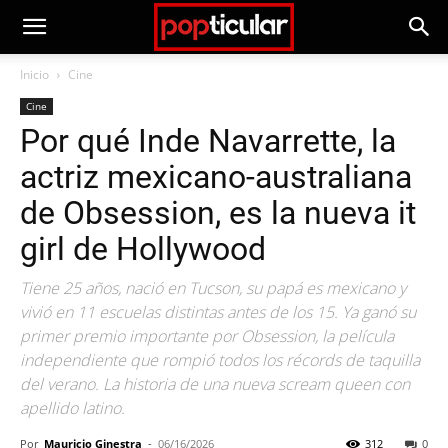
Inicio
Cine
Cine
Por qué Inde Navarrette, la
actriz mexicano-australiana
de Obsession, es la nueva it
girl de Hollywood
Tiene 25 años, nació en Tucson, su papá es mexicano y
vivió en 11 escuelas distintas antes de los 15. Ya ganó su
primer premio importante por Obsession, la película
independiente que rompió todos los récords de taquilla
del verano. La historia de una nueva scream queen con
apellido latino.
Por
Mauricio Ginestra
-
06/16/2026
312
0