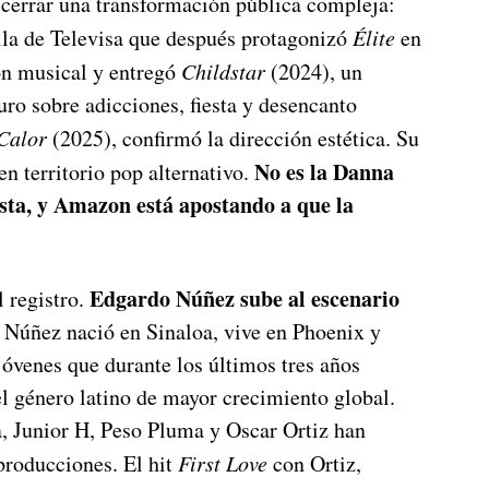
 cerrar una transformación pública compleja:
ella de Televisa que después protagonizó
Élite
en
ón musical y entregó
Childstar
(2024), un
ro sobre adicciones, fiesta y desencanto
Calor
(2025), confirmó la dirección estética. Su
No es la Danna
n territorio pop alternativo.
tista, y Amazon está apostando a que la
Edgardo Núñez sube al escenario
 registro.
. Núñez nació en Sinaloa, vive en Phoenix y
jóvenes que durante los últimos tres años
el género latino de mayor crecimiento global.
, Junior H, Peso Pluma y Oscar Ortiz han
roducciones. El hit
First Love
con Ortiz,