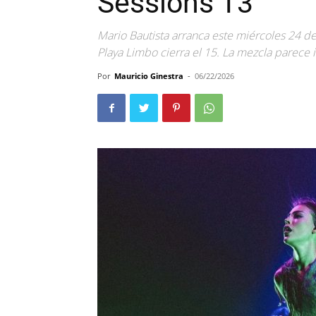
Sessions T3
Mario Bautista arranca este miércoles 24 de
Playa Limbo cierra el 15. La mezcla parece 
Por
Mauricio Ginestra
-
06/22/2026