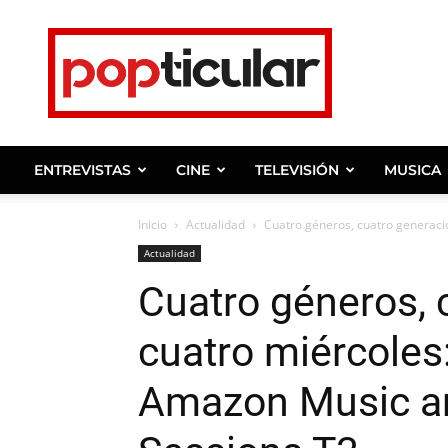
Noticias
de
farandula,
entrevistas
y
ENTREVISTAS
CINE
TELEVISIÓN
MUSICA
celebridades.
Inicio
Actualidad
Cuatro géneros, cuatro generacio
Actualidad
Cuatro géneros, 
cuatro miércoles:
Amazon Music ar