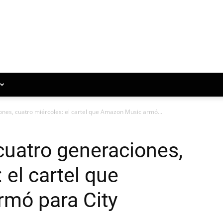
nes, cuatro miércoles: el cartel que Amazon Music armó...
cuatro generaciones,
 el cartel que
mó para City