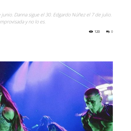
 junio. Danna sigue el 30. Edgardo Núñez el 7 de julio.
improvisada y no lo es.
120
0