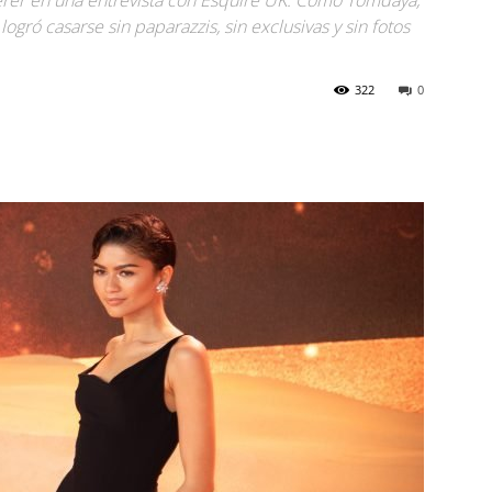
 querer en una entrevista con Esquire UK. Cómo Tomdaya,
ogró casarse sin paparazzis, sin exclusivas y sin fotos
322
0