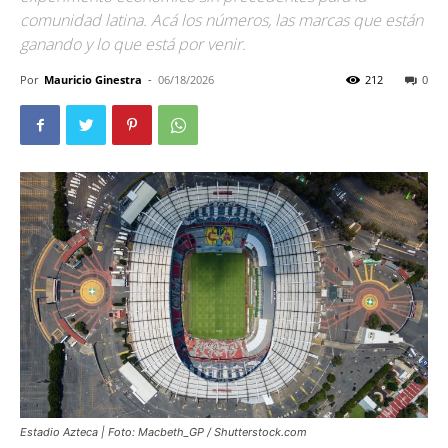
comunidad latina. Acá los números, las marcas que están
ganando y lo que está por venir.
Por
Mauricio Ginestra
-
06/18/2026
212
0
Estadio Azteca | Foto: Macbeth_GP / Shutterstock.com