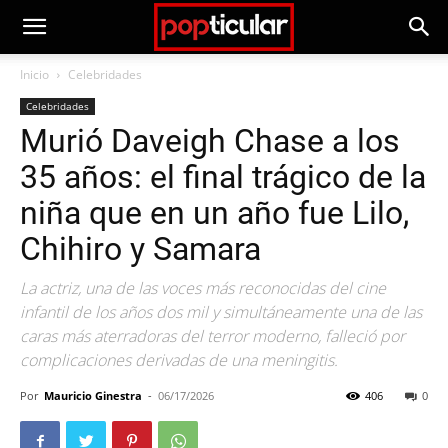
Inicio
Celebridades
Celebridades
Murió Daveigh Chase a los
35 años: el final trágico de la
niña que en un año fue Lilo,
Chihiro y Samara
La actriz, una de las voces más reconocidas del cine
infantil de los años dos mil y simultáneamente una de las
caras más aterradoras del terror moderno, falleció por
complicaciones derivadas de una meningitis.
Por
Mauricio Ginestra
-
06/17/2026
406
0