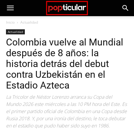
Inicio
Actualidad
Actualidad
Colombia vuelve al Mundial
después de 8 años: la
historia detrás del debut
contra Uzbekistán en el
Estadio Azteca
La Tricolor de Néstor Lorenzo arranca su Copa del
Mundo 2026 este miércoles a las 10 PM hora del Este. Es
el primer partido oficial de Colombia en una Copa desde
Rusia 2018. Y, por una ironía del destino, le toca debutar
en el estadio que pudo haber sido suyo en 1986.