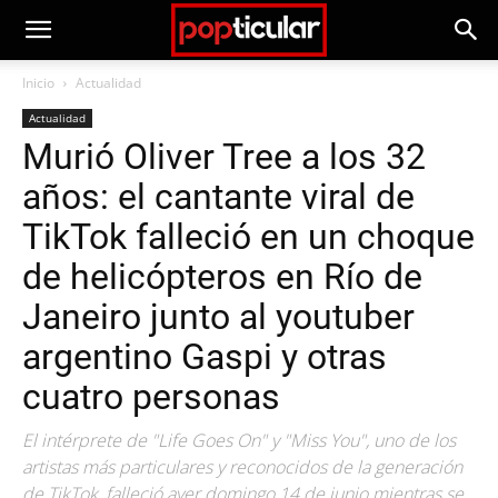
Inicio
Actualidad
Actualidad
Murió Oliver Tree a los 32
años: el cantante viral de
TikTok falleció en un choque
de helicópteros en Río de
Janeiro junto al youtuber
argentino Gaspi y otras
cuatro personas
El intérprete de "Life Goes On" y "Miss You", uno de los
artistas más particulares y reconocidos de la generación
de TikTok, falleció ayer domingo 14 de junio mientras se