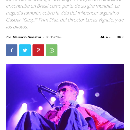
encontraba en Brasil como parte de su gira mundial. La
tragedia también cobró la vida del influencer argentino
Gaspar "Gaspi" Prim Díaz, del director Lucas Vignale, y de
los pilotos.
Por
Mauricio Ginestra
-
06/15/2026
456
0