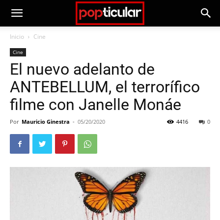
Inicio
Cine
Cine
El nuevo adelanto de
ANTEBELLUM, el terrorífico
filme con Janelle Monáe
Por
Mauricio Ginestra
-
05/20/2020
4416
0