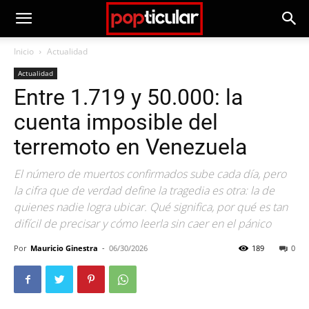
Inicio
Actualidad
Actualidad
Entre 1.719 y 50.000: la
cuenta imposible del
terremoto en Venezuela
El número de muertos confirmados sube cada día, pero
la cifra que de verdad define la tragedia es otra: la de
quienes nadie logra ubicar. Qué significa, por qué es tan
difícil de precisar y cómo leerla sin caer en el pánico
Por
Mauricio Ginestra
-
06/30/2026
189
0