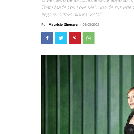
El viernes 6 de junio, la cantante abrió su 
That I Made You Love Me", uno de sus video
llega su octavo álbum "Petal".
Por
Mauricio Ginestra
-
06/08/2026