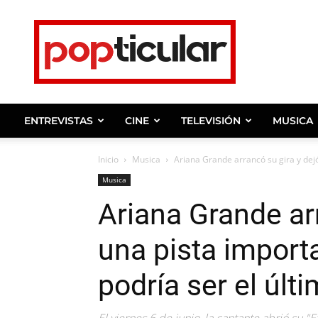
Noticias
de
farandula,
entrevistas
y
ENTREVISTAS
CINE
TELEVISIÓN
MUSICA
celebridades.
Inicio
Musica
Ariana Grande arrancó su gira y dejó
Musica
Ariana Grande arr
una pista import
podría ser el últ