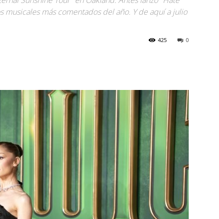
"Eternal Sunshine Tour" en Oakland. Antes lanzó "Hate
s musicales más comentados del año. Y de aquí a julio
425
0