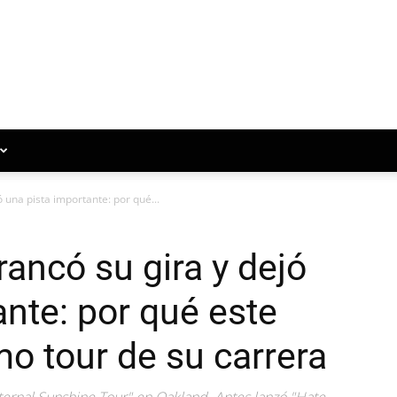
 una pista importante: por qué...
ancó su gira y dejó
ante: por qué este
imo tour de su carrera