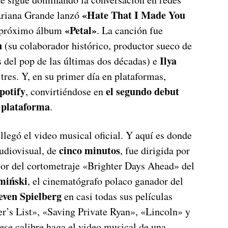
«Hate That I Made You
Ariana Grande lanzó
«Petal»
su próximo álbum
. La canción fue
n
(su colaborador histórico, productor sueco de
Ilya
 del pop de las últimas dos décadas) e
 tres. Y, en su primer día en plataformas,
potify
el segundo debut
, convirtiéndose en
 plataforma
.
 llegó el video musical oficial. Y aquí es donde
cinco minutos
audiovisual, de
, fue dirigida por
or del cortometraje «Brighter Days Ahead» del
miński
, el cinematógrafo polaco ganador del
even Spielberg
en casi todas sus películas
r’s List», «Saving Private Ryan», «Lincoln» y
se calibre haga el video musical de una