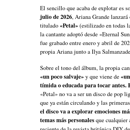
El sencillo que acaba de explotar es s
julio de 2026
, Ariana Grande lanzará
«Petal»
titulado
(estilizado en todas l
la cantante adoptó desde «Eternal Sun
fue grabado entre enero y abril de 20
propia Ariana junto a Ilya Salmanzad
Sobre el tono del álbum, la propia can
«un poco salvaje»
«un
y que viene de
tímida o educada para tocar antes. E
«Petal» no va a ser un disco de pop li
que ya están circulando y las primera
el disco va a explorar emociones m
temas más personales
que cualquier á
reciente de la revista británica DIY 