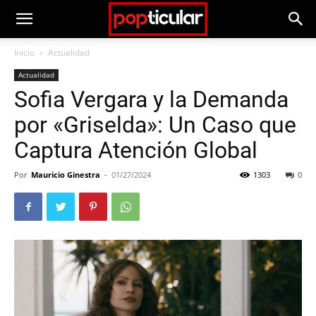
Inicio
Actualidad
Actualidad
Sofia Vergara y la Demanda
por «Griselda»: Un Caso que
Captura Atención Global
Por
Mauricio Ginestra
-
01/27/2024
1303
0