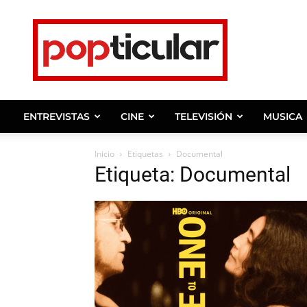
Noticias
de
farandula,
entrevistas
y
ENTREVISTAS
CINE
TELEVISIÓN
MUSICA
celebridades.
Inicio
Etiquetas
Documental
Etiqueta: Documental