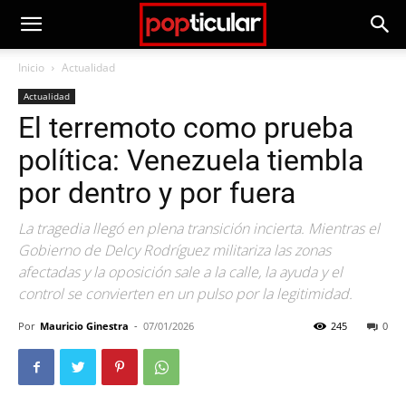
Inicio
Actualidad
Actualidad
El terremoto como prueba
política: Venezuela tiembla
por dentro y por fuera
La tragedia llegó en plena transición incierta. Mientras el
Gobierno de Delcy Rodríguez militariza las zonas
afectadas y la oposición sale a la calle, la ayuda y el
control se convierten en un pulso por la legitimidad.
Por
Mauricio Ginestra
-
07/01/2026
245
0