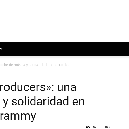
oche de música y solidaridad en marco de...
roducers»: una
y solidaridad en
 Grammy
1095
0