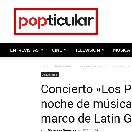
Noticias
de
farandula,
entrevistas
y
ENTREVISTAS
CINE
TELEVISIÓN
MUSICA
celebridades.
Inicio
Actualidad
Concierto «Los Producers»: una n
Actualidad
Concierto «Los P
noche de música 
marco de Latin
Por
Mauricio Ginestra
-
10/24/2024