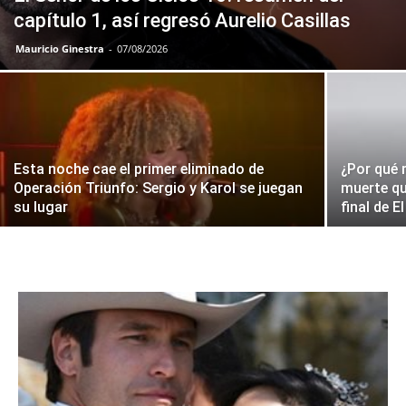
capítulo 1, así regresó Aurelio Casillas
Mauricio Ginestra
-
07/08/2026
Esta noche cae el primer eliminado de
¿Por qué 
Operación Triunfo: Sergio y Karol se juegan
muerte qu
su lugar
final de E