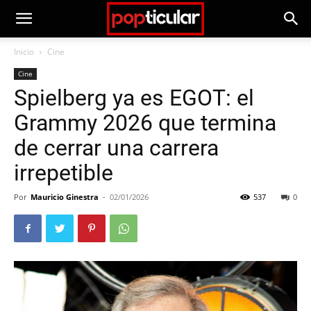
Inicio
Cine
Cine
Spielberg ya es EGOT: el
Grammy 2026 que termina
de cerrar una carrera
irrepetible
Por
Mauricio Ginestra
-
02/01/2026
537
0