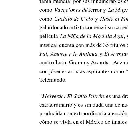
fama mundial por sus innumerables éxi
como
Vacaciones de
Terror y
La Mugr
como
Cachito de Cielo
y
Hasta el Fi
galardonado artista comenzó su carrera
película
La Niña de la Mochila Azul
,
musical cuenta con más de 35 títulos
Fui
,
Amarte a la Antigua
y
El Aventu
cuatro Latin Grammy Awards. Además,
con jóvenes artistas aspirantes como
Telemundo.
“
Malverde: El Santo Patrón
es una dra
extraordinario y es sin duda una de nu
producida con extraordinaria atención 
cómo se vivía en el México de finales