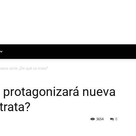
eva serie ¿De qué se trata?
 protagonizará nueva
trata?
3654
0