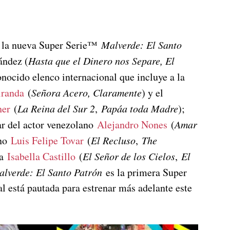
de la nueva Super Serie™
Malverde: El Santo
ández (
Hasta que el Dinero nos Separe, El
nocido elenco internacional que incluye a la
iranda
(
Señora Acero, Claramente
) y el
her
(
La Reina del Sur 2
,
Papáa toda Madre
);
ar del actor venezolano
Alejandro Nones
(
Amar
ano
Luis Felipe Tovar
(
El Recluso
,
The
na
Isabella Castillo
(
El Señor de los Cielos
,
El
lverde: El Santo Patrón
es la primera Super
 está pautada para estrenar más adelante este