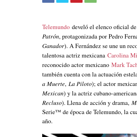
Telemundo
develó el elenco oficial 
Patrón
, protagonizada por Pedro Fern
Ganador
). A Fernández se une un reco
talentosa actriz mexicana
Carolina M
reconocido actor mexicano
Mark Tac
también cuenta con la actuación estel
a Muerte
,
La Piloto
); el actor mexic
Mexican
) y la actriz cubano-america
Recluso
). Llena de acción y drama,
Ma
Serie™ de época de Telemundo, la cual
año.