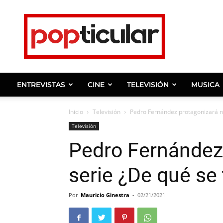
Noticias
de
farandula,
entrevistas
y
ENTREVISTAS
CINE
TELEVISIÓN
MUSICA
celebridades.
Inicio
Televisión
Pedro Fernández protagonizará nu
Televisión
Pedro Fernández
serie ¿De qué se 
Por
Mauricio Ginestra
-
02/21/2021