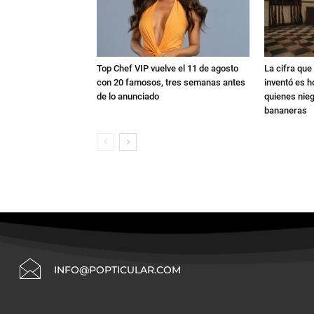
Top Chef VIP vuelve el 11 de agosto
La cifra qu
con 20 famosos, tres semanas antes
inventó es h
de lo anunciado
quienes nie
bananeras
INFO@POPTICULAR.COM