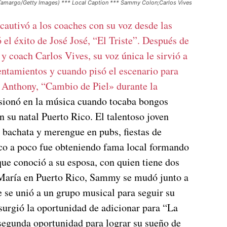
r Tamargo/Getty Images) *** Local Caption *** Sammy Colon;Carlos Vives
autivó a los coaches con su voz desde las
el éxito de José José, “El Triste”. Después de
 y coach Carlos Vives, su voz única le sirvió a
rentamientos y cuando pisó el escenario para
c Anthony, “Cambio de Piel» durante la
sionó en la música cuando tocaba bongos
 su natal Puerto Rico. El talentoso joven
 bachata y merengue en pubs, fiestas de
oco a poco fue obteniendo fama local formando
 que conoció a su esposa, con quien tiene dos
n María en Puerto Rico, Sammy se mudó junto a
e se unió a un grupo musical para seguir su
urgió la oportunidad de adicionar para “La
egunda oportunidad para lograr su sueño de