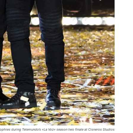
ophies during Telemundo’s «La Voz» season two finale at Cisneros Studios