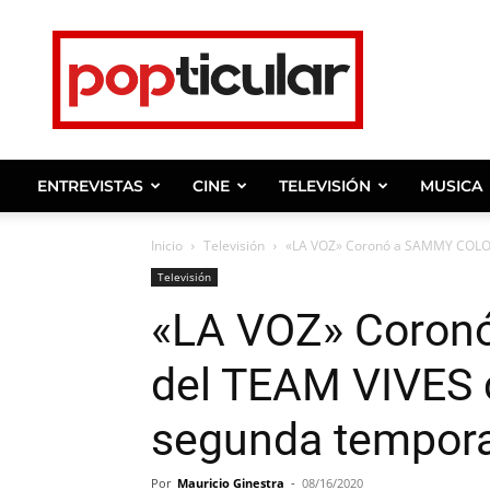
Noticias
de
farandula,
entrevistas
y
ENTREVISTAS
CINE
TELEVISIÓN
MUSICA
celebridades.
Inicio
Televisión
«LA VOZ» Coronó a SAMMY COLON
Televisión
«LA VOZ» Coro
del TEAM VIVES
segunda tempor
Por
Mauricio Ginestra
-
08/16/2020