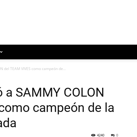
 del TEAM VIVES como campeón de...
nó a SAMMY COLON
 como campeón de la
ada
4240
0