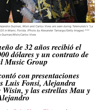
ejandra Guzman, Wisin and Carlos Vives are seen during Telemundo's "La
2020 in Miami, Florida. (Photo by Alexander Tamargo/Getty Images) ***
a Guzman;Wisin;Carlos Vives
ueño de 32 años recibió el
000 dólares y un contrato de
al Music Group
contó con presentaciones
s Luis Fonsi, Alejandra
Wisin, y las estrellas Mau y
Alejandro