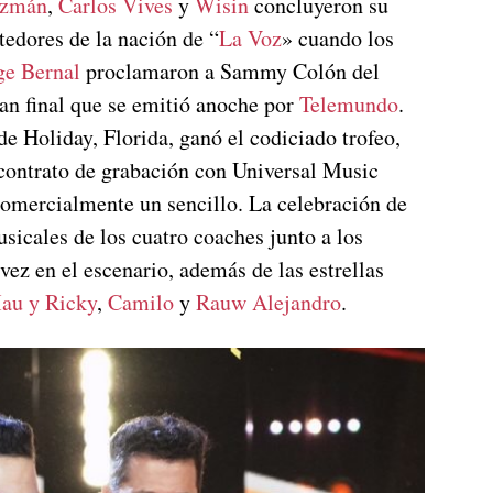
uzmán
,
Carlos Vives
y
Wisin
concluyeron su
edores de la nación de “
La Voz
» cuando los
ge Bernal
proclamaron a Sammy Colón del
n final que se emitió anoche por
Telemundo
.
de Holiday, Florida, ganó el codiciado trofeo,
 contrato de grabación con Universal Music
comercialmente un sencillo. La celebración de
sicales de los cuatro coaches junto a los
vez en el escenario, además de las estrellas
au y Ricky
,
Camilo
y
Rauw Alejandro
.