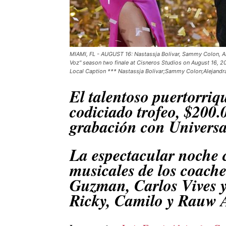
MIAMI, FL - AUGUST 16: Nastassja Bolivar, Sammy Colon, Al
Voz" season two finale at Cisneros Studios on August 16, 
Local Caption *** Nastassja Bolivar;Sammy Colon;Alejandr
El talentoso puertorriq
codiciado trofeo, $200.
grabación con Univers
La espectacular noche 
musicales de los coache
Guzman, Carlos Vives y 
Ricky, Camilo y Rauw 