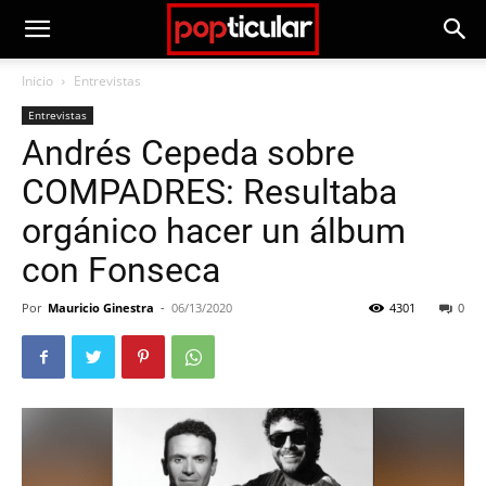
Inicio
Entrevistas
Entrevistas
Andrés Cepeda sobre
COMPADRES: Resultaba
orgánico hacer un álbum
con Fonseca
Por
Mauricio Ginestra
-
06/13/2020
4301
0