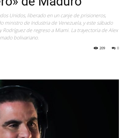
ero» de Maduro
dos Unidos, liberado en un canje de prisioneros,
ministro de Industria de Venezuela, y este sábado
y Rodríguez de regreso a Miami. La trayectoria de Alex
amado bolivariano.
209
0