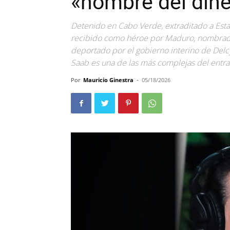
«hombre del din
Detenido en Cabo Verde, extraditado a Esta
recibido como héroe por Maduro, nombrado 
deportado por el gobierno interino de Delc
Saab es una de las más complejas del entr
Por
Mauricio Ginestra
-
05/18/2026