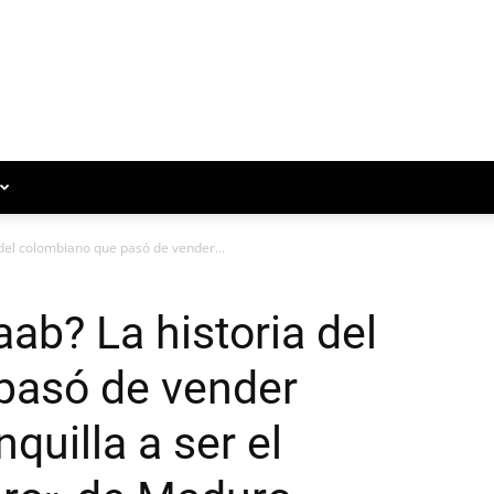
 del colombiano que pasó de vender...
ab? La historia del
pasó de vender
quilla a ser el