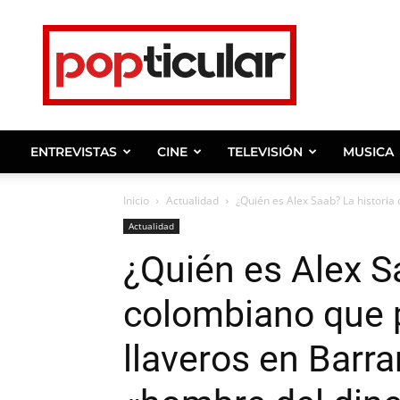
Noticias
de
farandula,
entrevistas
y
ENTREVISTAS
CINE
TELEVISIÓN
MUSICA
celebridades.
Inicio
Actualidad
¿Quién es Alex Saab? La historia
Actualidad
¿Quién es Alex Sa
colombiano que 
llaveros en Barran