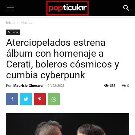
Inicio
Musica
Musica
Aterciopelados estrena
álbum con homenaje a
Cerati, boleros cósmicos y
cumbia cyberpunk
Por
Mauricio Ginestra
-
04/22/2025
855
0