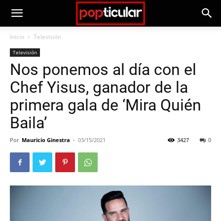
Inicio
Televisión
Televisión
Nos ponemos al día con el
Chef Yisus, ganador de la
primera gala de ‘Mira Quién
Baila’
Por
Mauricio Ginestra
-
03/15/2021
3427
0