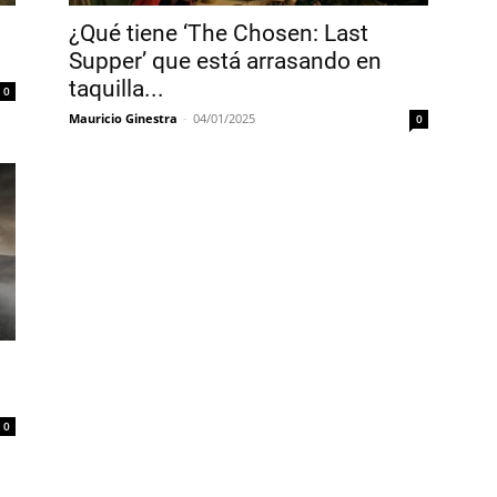
¿Qué tiene ‘The Chosen: Last
Supper’ que está arrasando en
taquilla...
0
Mauricio Ginestra
-
04/01/2025
0
0