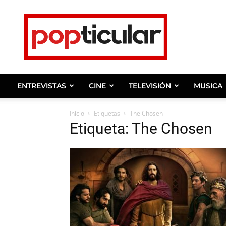
Noticias
de
farandula,
entrevistas
y
ENTREVISTAS
CINE
TELEVISIÓN
MUSICA
celebridades.
Inicio
Etiquetas
The Chosen
Etiqueta: The Chosen