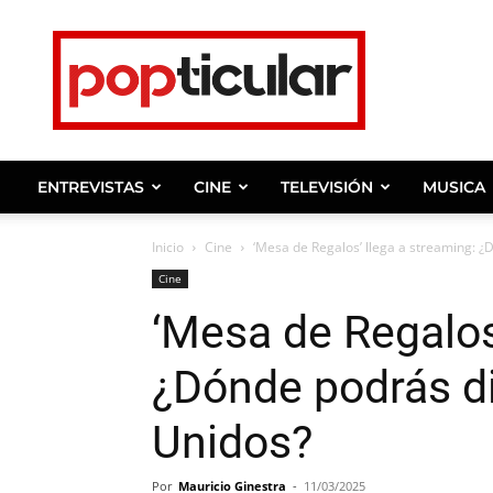
Noticias
de
farandula,
entrevistas
y
ENTREVISTAS
CINE
TELEVISIÓN
MUSICA
celebridades.
Inicio
Cine
‘Mesa de Regalos’ llega a streaming: ¿
Cine
‘Mesa de Regalos
¿Dónde podrás di
Unidos?
Por
Mauricio Ginestra
-
11/03/2025