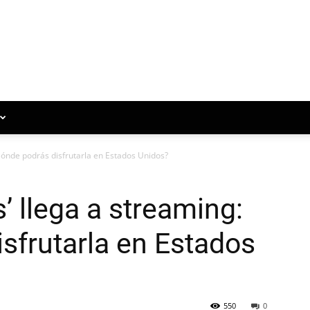
Dónde podrás disfrutarla en Estados Unidos?
’ llega a streaming:
sfrutarla en Estados
550
0