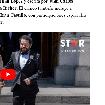
illán López
Juan Carlos
y escrita por
la Richer
. El elenco también incluye a
Iran Castillo
e
, con participaciones especiales
ar
.