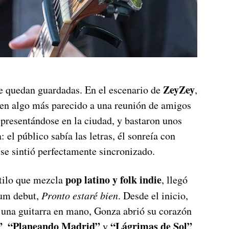
ZeyZey
e quedan guardadas. En el escenario de
,
en algo más parecido a una reunión de amigos
 presentándose en la ciudad, y bastaron unos
: el público sabía las letras, él sonreía con
se sintió perfectamente sincronizado.
pop latino y folk indie
stilo que mezcla
, llegó
bum debut,
Pronto estaré bien
. Desde el inicio,
 una guitarra en mano, Gonza abrió su corazón
”
“Planeando Madrid”
“Lágrimas de Sol”
,
y
,