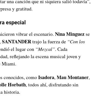
tar una canción que ni siquiera salió todavía”,
resa y gratitud.
ra especial
Nina Minguez
icieron vibrar el escenario.
se
SANTANDER
,
trajo la fuerza de
“Con los
ndió el lugar con
“Mezcal”
. Cada
ad, reflejando la escena musical joven y
e Miami.
Isadora
Mau Montaner
ros conocidos, como
,
,
olle Horbath
, todos ahí, disfrutando sin
 historia.