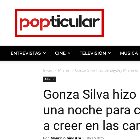
Noticias
de
farandula,
entrevistas
y
ENTREVISTAS
CINE
TELEVISIÓN
MUSICA
celebridades.
Inicio
Miami
Gonza Silva hizo de ZeyZey Miami una 
Miami
Gonza Silva hizo
una noche para ca
a creer en las c
Por
Mauricio Ginestra
-
10/17/2025