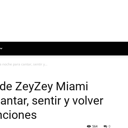
noche para cantar, sentir y...
 de ZeyZey Miami
ntar, sentir y volver
anciones
564
0