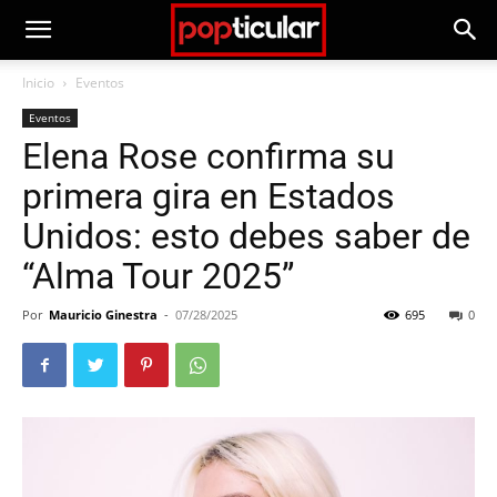
Inicio
Eventos
Eventos
Elena Rose confirma su
primera gira en Estados
Unidos: esto debes saber de
“Alma Tour 2025”
Por
Mauricio Ginestra
-
07/28/2025
695
0