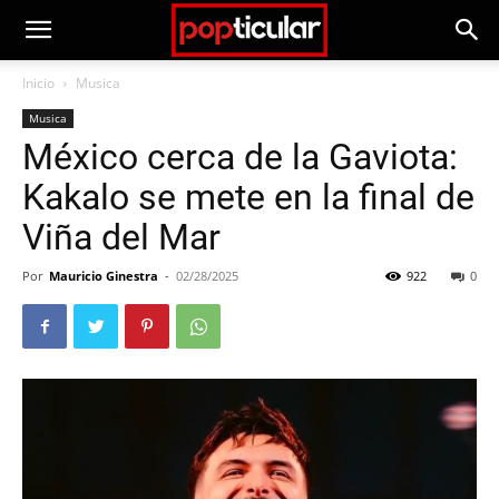
Inicio
Musica
Musica
México cerca de la Gaviota:
Kakalo se mete en la final de
Viña del Mar
Por
Mauricio Ginestra
-
02/28/2025
922
0