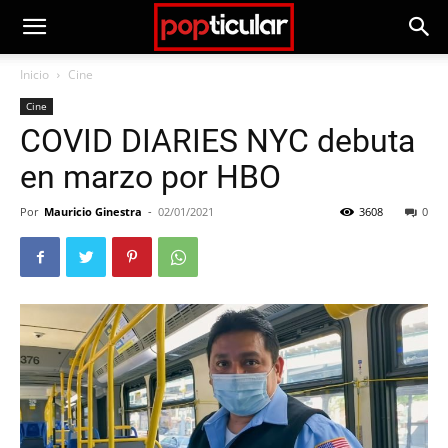
Inicio
Cine
Cine
COVID DIARIES NYC debuta
en marzo por HBO
Por
Mauricio Ginestra
-
02/01/2021
3608
0