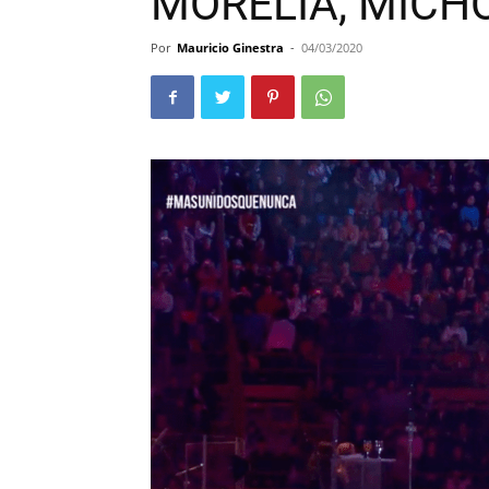
MORELIA, MICH
Por
Mauricio Ginestra
-
04/03/2020