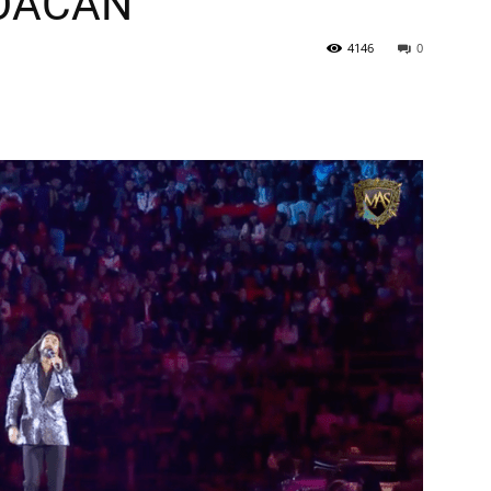
OACÁN”
4146
0