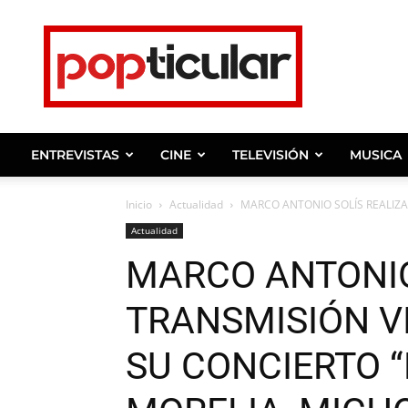
Noticias
de
farandula,
entrevistas
y
ENTREVISTAS
CINE
TELEVISIÓN
MUSICA
celebridades.
Inicio
Actualidad
MARCO ANTONIO SOLÍS REALIZA 
Actualidad
MARCO ANTONIO
TRANSMISIÓN VI
SU CONCIERTO 