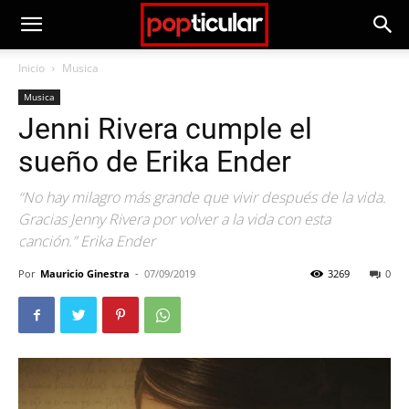
Inicio
Musica
Musica
Jenni Rivera cumple el
sueño de Erika Ender
“No hay milagro más grande que vivir después de la vida.
Gracias Jenny Rivera por volver a la vida con esta
canción.” Erika Ender
Por
Mauricio Ginestra
-
07/09/2019
3269
0